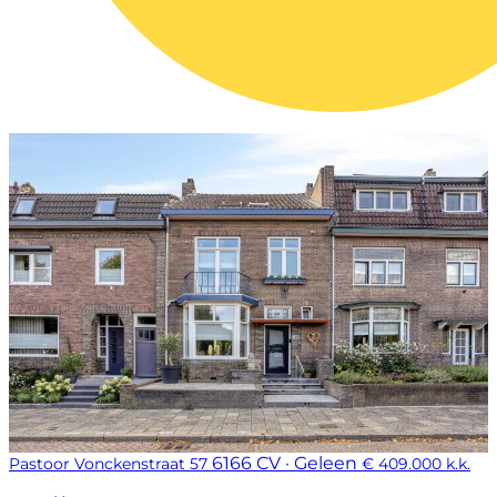
6166 CV · Geleen
Pastoor Vonckenstraat 57
€ 409.000 k.k.